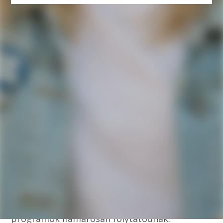
Lezárult a projekt
A Prevenciós módszerek a kortárs zaklatás
mérséklésére (HUSRB/23S/31/016) című
projekt véget ért.
A projekt megvalósításában nyújtott
segítségért minden résztvevő, partener és
intézmény segítségét ezúton köszönjük!
A munka a projekt zárással nem ér véget: a
fejlesztési folyamatot a projekttel
megalapoztuk, a kidolgozott módszertant és
tevékenységeket továbbgondolva a
programok hamarosan folytatódnak.