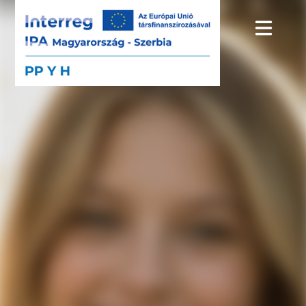
Ugrás
a
tartalomra