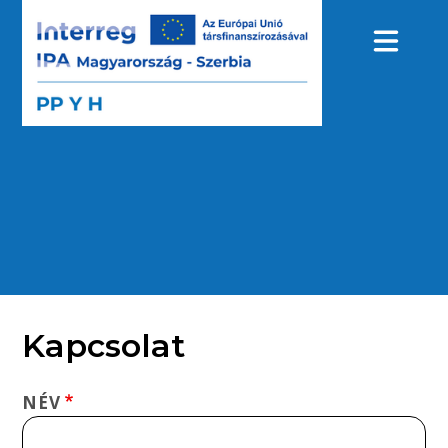
Ugrás
a
tartalomra
Kapcsolat
NÉV